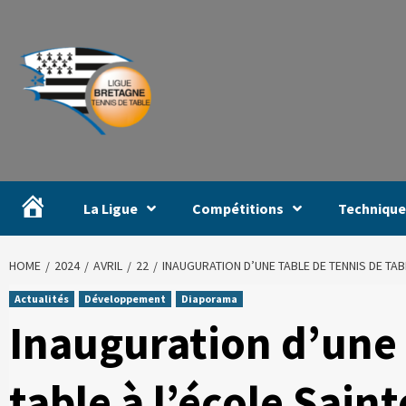
#
La Ligue
Compétitions
Technique
HOME
2024
AVRIL
22
INAUGURATION D’UNE TABLE DE TENNIS DE TABL
Actualités
Développement
Diaporama
Inauguration d’une 
table à l’école Sain