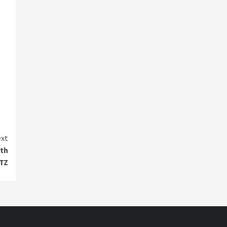
xt
uth
TZ