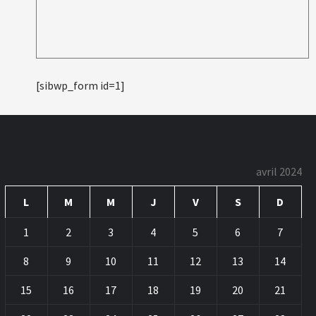
[sibwp_form id=1]
avril 2024
L
M
M
J
V
S
D
1
2
3
4
5
6
7
8
9
10
11
12
13
14
15
16
17
18
19
20
21