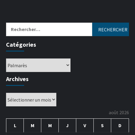
Catégories
Archives
août 2026
L
M
M
J
V
S
D