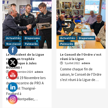
Actualités
Diaporama
Actualités
Diaporama
Non classé
Palmarès
Palmarès
Le Président de la Ligue
Le Conseil de l’Ordre s’est
remet un trophée
réuni à la Ligue
honorifique à Jules
5 juillet 2022
admin
ROLLAND !
Comme chaque fin de
20 novembre 2024
admin
saison, le Conseil de l’Ordre
Ce mardi 19 Novembre lors
s’est réuni à la Ligue de…
de la rencontre de PRO A
opposant Thorigné-
Fouillard à
Nîmes/Montpellier,…