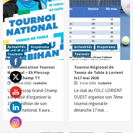
Actualités
Diaporama
Actualités
Diaporama
Tournois
Tournois
Communication Tournoi
Tournoi Régional de
National – ES Plescop
Tennis de Table à Lorient
Grand Champ TT
le17 mai 2026
13 mai 2026
Isabelle
5 mai 2026
Isabelle
L’ES Plescop Grand-Champ
Le club du FOLC LORIENT
a le plaisir d’organiser la
OUEST organise son 7ème
10ème édition de son
tournoi régional le
tournoi national. Il aura…
dimanche 17 mai…