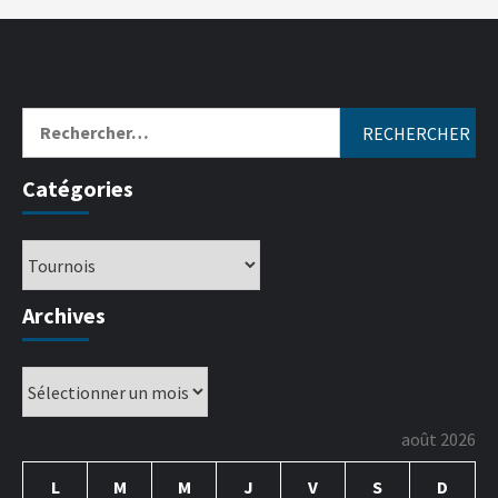
Catégories
Archives
août 2026
L
M
M
J
V
S
D