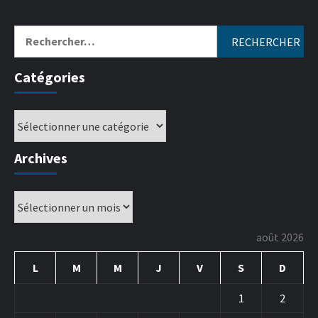
Catégories
Archives
août 2026
L
M
M
J
V
S
D
1
2