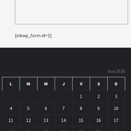
[sibwp_form id=1]
mai 2026
L
M
M
J
V
S
D
1
2
3
4
5
6
7
8
9
10
11
12
13
14
15
16
17