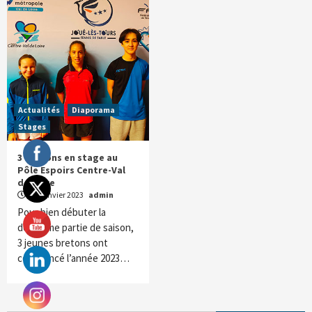
Actualités
Diaporama
Stages
3 bretons en stage au
Pôle Espoirs Centre-Val
de Loire
17 janvier 2023
admin
Pour bien débuter la
deuxième partie de saison,
3 jeunes bretons ont
commencé l’année 2023…