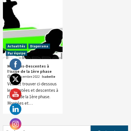
Actualités
Diaporama
Par équipe
Montées-Descentes à
l’issue de la 1ère phase
22 décembre 2022
Isabelle
Veuillez trouver ci-dessous
les montées et descentes à
l’issue de la 1ère phase.
Montées et…