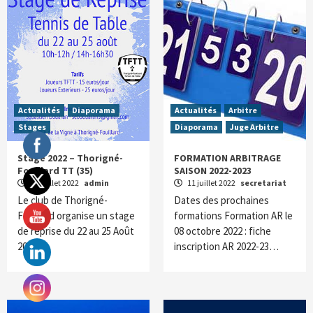
Actualités
Diaporama
Actualités
Arbitre
Stages
Diaporama
Juge Arbitre
Stage 2022 – Thorigné-
FORMATION ARBITRAGE
Fouillard TT (35)
SAISON 2022-2023
11 juillet 2022
admin
11 juillet 2022
secretariat
Le club de Thorigné-
Dates des prochaines
Fouillard organise un stage
formations Formation AR le
de reprise du 22 au 25 Août
08 octobre 2022 : fiche
2022….
inscription AR 2022-23…