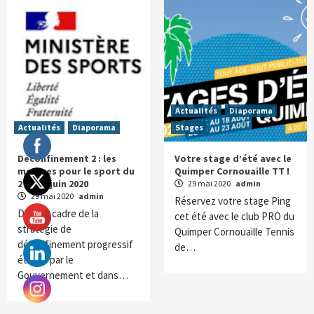
Actualités
Diaporama
Actualités
Diaporama
Stages
Déconfinement 2 : les
Votre stage d’été avec le
mesures pour le sport du
Quimper Cornouaille TT !
2 au 22 juin 2020
29 mai 2020
admin
29 mai 2020
admin
Réservez votre stage Ping
Dans le cadre de la
cet été avec le club PRO du
stratégie de
Quimper Cornouaille Tennis
déconfinement progressif
de…
établie par le
Gouvernement et dans…