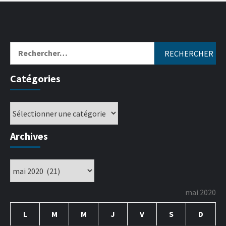
Catégories
Archives
mai 2020
L
M
M
J
V
S
D