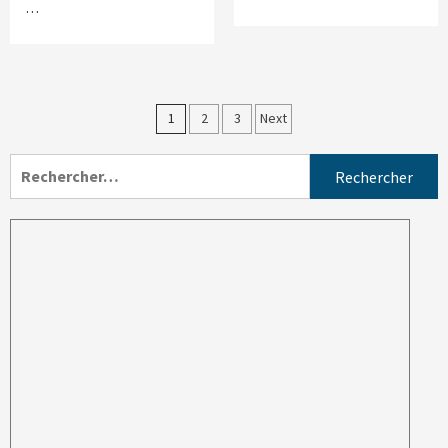
…
1
2
3
Next