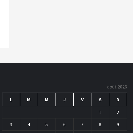
août 2026
L
M
M
J
V
S
D
1
2
3
4
5
6
7
8
9