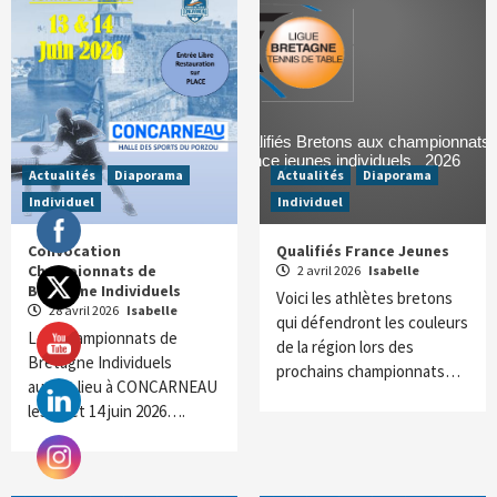
Actualités
Diaporama
Actualités
Diaporama
Individuel
Individuel
Convocation
Qualifiés France Jeunes
Championnats de
2 avril 2026
Isabelle
Bretagne Individuels
Voici les athlètes bretons
28 avril 2026
Isabelle
qui défendront les couleurs
Les Championnats de
de la région lors des
Bretagne Individuels
prochains championnats…
auront lieu à CONCARNEAU
les 13 et 14 juin 2026….