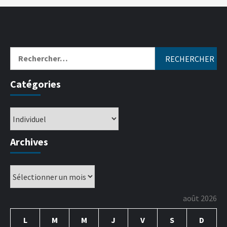
Catégories
Archives
août 2026
L
M
M
J
V
S
D