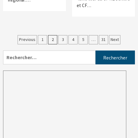
et CF…
Previous
1
2
3
4
5
…
31
Next