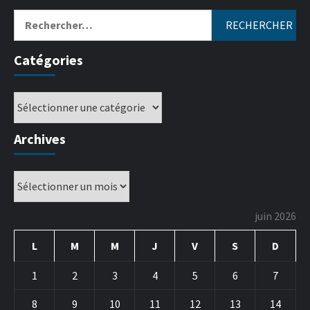
Catégories
Archives
juin 2026
L
M
M
J
V
S
D
1
2
3
4
5
6
7
8
9
10
11
12
13
14