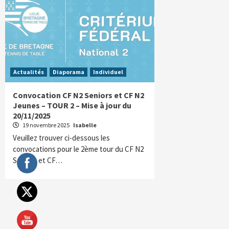
Actualités
Diaporama
Individuel
Convocation CF N2 Seniors et CF N2
Jeunes – TOUR 2 – Mise à jour du
20/11/2025
19 novembre 2025
Isabelle
Veuillez trouver ci-dessous les
convocations pour le 2ème tour du CF N2
Seniors et CF…