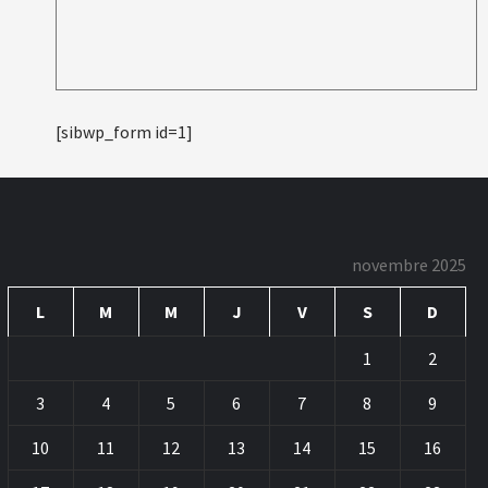
[sibwp_form id=1]
novembre 2025
L
M
M
J
V
S
D
1
2
3
4
5
6
7
8
9
10
11
12
13
14
15
16