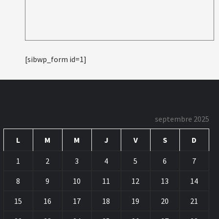
[sibwp_form id=1]
septembre 2025
L
M
M
J
V
S
D
1
2
3
4
5
6
7
8
9
10
11
12
13
14
15
16
17
18
19
20
21