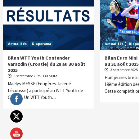
Actualités
Diaporama
Actualités
Diap
Bilan WTT Youth Contender
Bilan Euro Mini
Varazdin (Croatie) du 28 au 30 août
au 31 août 2025
2025
3 septembre 2025
3 septembre 2025
Isabelle
Huit jeunes breton
Maëlys MESSE (Fougères Javené
19ème édition des
Lécousse) a participé au WTT Youth de
Cette compétiti
Croatie. Un WTT Youth…