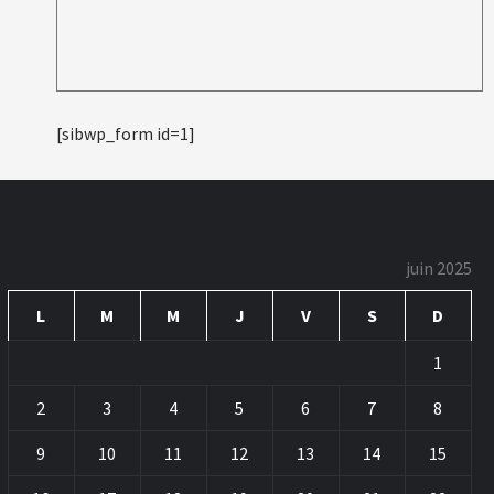
[sibwp_form id=1]
juin 2025
L
M
M
J
V
S
D
1
2
3
4
5
6
7
8
9
10
11
12
13
14
15