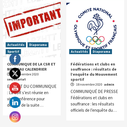
Actualités
Diaporama
Sportif
Actualités
Diaporama
COMMUNIQUE DE LA CSR ET
Fédérations et clubs en
NOUVEAU CALENDRIER
souffrance : résultats de
l’enquête du Mouvement
23 novembre 2020
sportif
secretariat
18 novembre 2020
admin
EXTRAIT DU COMMUNIQUE
COMMUNIQUÉ DE PRESSE
: La CSR s’est réunie en
Fédérations et clubs en
visioconférence pour
souffrance : les résultats
décider de la suite…
officiels de l’enquête du…