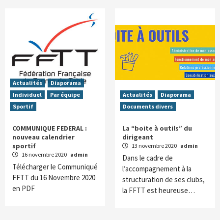
Actualités
Diaporama
Individuel
Par équipe
Actualités
Diaporama
Sportif
Documents divers
COMMUNIQUE FEDERAL :
La “boite à outils” du
nouveau calendrier
dirigeant
sportif
13 novembre 2020
admin
16 novembre 2020
admin
Dans le cadre de
Télécharger le Communiqué
l’accompagnement à la
FFTT du 16 Novembre 2020
structuration de ses clubs,
en PDF
la FFTT est heureuse…