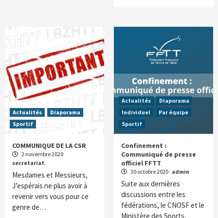
Actualités
Diaporama
Actualités
Diaporama
Individuel
Par équipe
Sportif
Sportif
COMMUNIQUE DE LA CSR
Confinement :
Communiqué de presse
2 novembre 2020
officiel FFTT
secretariat
30 octobre 2020
admin
Mesdames et Messieurs,
Suite aux dernières
J’espérais ne plus avoir à
discussions entre les
revenir vers vous pour ce
fédérations, le CNOSF et le
genre de…
Ministère des Sports,