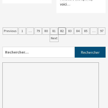
voici…
Previous
1
…
79
80
81
82
83
84
85
…
97
Next